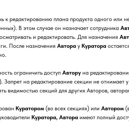
чь к редактированию плана продукта одного или н
нных). В этом случае он назначает сотрудника
Ав
росматривать и редактировать. Для назначения
Авт
иги. После назначения
Автора
у
Куратора
остается
но.
ость ограничить доступ
Автору
на редактирование
). Запрет на редактирование секции не отнимает 
ть видимостью секций для других Авторов, автора
ирован
Куратором
(во всех секциях) или
Автором
(
уководители
Куратора, Автора
имеют полный досту